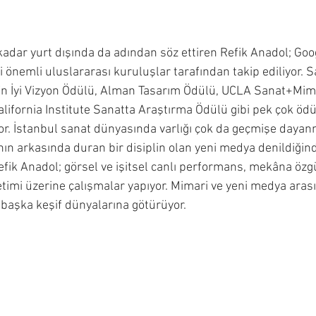
bi önemli uluslararası kuruluşlar tarafından takip ediliyor. S
En İyi Vizyon Ödülü, Alman Tasarım Ödülü, UCLA Sanat+Mim
alifornia Institute Sanatta Araştırma Ödülü gibi pek çok ödü
yor. İstanbul sanat dünyasında varlığı çok da geçmişe dayan
ının arkasında duran bir disiplin olan yeni medya denildiğind
Refik Anadol; görsel ve işitsel canlı performans, mekâna özg
timi üzerine çalışmalar yapıyor. Mimari ve yeni medya aras
başka keşif dünyalarına götürüyor.