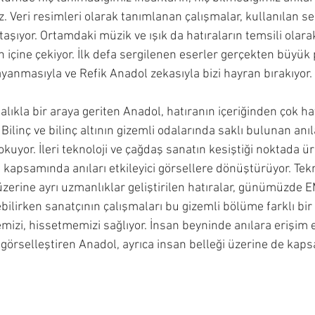
iz. Veri resimleri olarak tanımlanan çalışmalar, kullanılan se
taşıyor. Ortamdaki müzik ve ışık da hatıraların temsili olarak 
 içine çekiyor. İlk defa sergilenen eserler gerçekten büyük
yanmasıyla ve Refik Anadol zekasıyla bizi hayran bırakıyor.
talıkla bir araya geriten Anadol, hatıranın içeriğinden çok ha
ilinç ve bilinç altının gizemli odalarında saklı bulunan anılar
okuyor. İleri teknoloji ve çağdaş sanatın kesiştiği noktada ür
 kapsamında anıları etkileyici görsellere dönüştürüyor. Tekn
 üzerine ayrı uzmanlıklar geliştirilen hatıralar, günümüzde
ilebilirken sanatçının çalışmaları bu gizemli bölüme farklı bir 
emizi, hissetmemizi sağlıyor. İnsan beyninde anılara erişim
 görselleştiren Anadol, ayrıca insan belleği üzerine de kaps