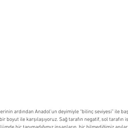
erinin ardından Anadol’un deyimiyle “bilinç seviyesi” ile ba
 bir boyut ile karşılaşıyoruz. Sağ tarafın negatif, sol tarafın is
bölümde hiç tanımadığımız insanların, hiç bilmediğimiz anılar