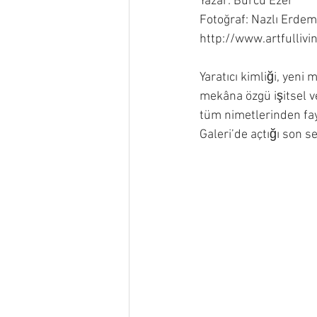
Yazar: Burcu Ezer
Fotoğraf: Nazlı Erdemir
http://www.artfullivi
Yaratıcı kimliği, yeni 
mekâna özgü işitsel
tüm nimetlerinden fay
Galeri’de açtığı son 