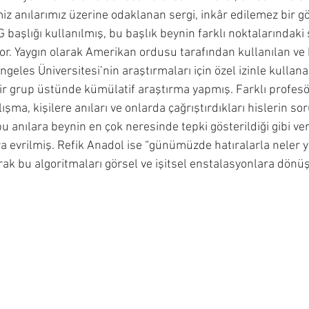
iz anılarımız üzerine odaklanan sergi, inkâr edilemez bir g
aşlığı kullanılmış, bu başlık beynin farklı noktalarındaki s
yor. Yaygın olarak Amerikan ordusu tarafından kullanılan ve 
geles Üniversitesi’nin araştırmaları için özel izinle kullan
bir grup üstünde kümülatif araştırma yapmış. Farklı profesör
ışma, kişilere anıları ve onlarda çağrıştırdıkları hislerin so
bu anılara beynin en çok neresinde tepki gösterildiği gibi ver
 evrilmiş. Refik Anadol ise “günümüzde hatıralarla neler ya
ak bu algoritmaları görsel ve işitsel enstalasyonlara dön