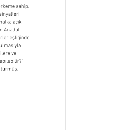
örkeme sahip. 
inyalleri 
halka açık 
an Anadol, 
ler eşliğinde 
rulmasıyla 
ilere ve 
pılabilir?” 
üştürmüş.