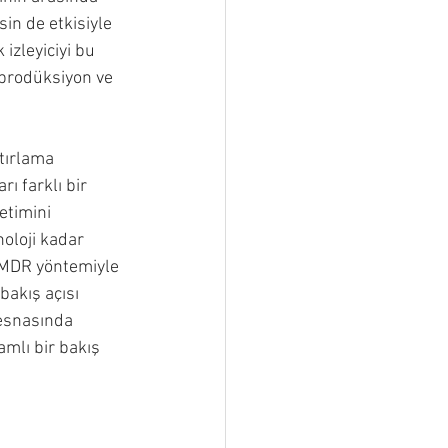
sin de etkisiyle 
izleyiciyi bu 
 prodüksiyon ve 
tırlama 
ı farklı bir 
etimini 
oloji kadar 
 EMDR yöntemiyle 
bakış açısı 
 esnasında 
amlı bir bakış 