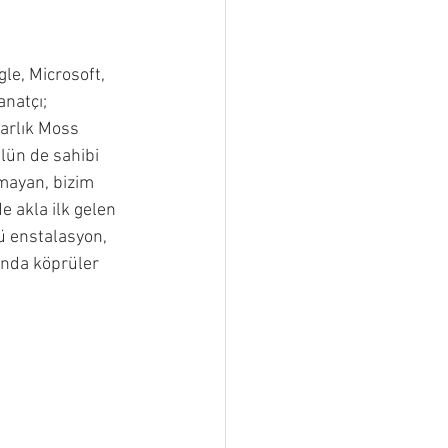
anatçı; 
arlık Moss 
lün de sahibi 
mayan, bizim 
e akla ilk gelen 
ü enstalasyon, 
ında köprüler 