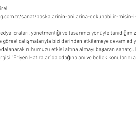
el     
ng.com.tr/sanat/baskalarinin-anilarina-dokunabilir-misin-
medya icraları, yönetmenliği ve tasarımcı yönüyle tanıdığımı
 ve görsel çalışmalarıyla bizi derinden etkilemeye devam ediy
dalanarak ruhumuzu etkisi altına almayı başaran sanatçı, P
sergisi “Eriyen Hatıralar”da odağına anı ve bellek konularını al