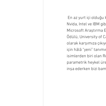
 En az yurt içi olduğu kadar yurt dışında da adından söz ettiren Refik Anadol; Google, Microsoft, 
Nvida, Intel ve IBM gi
Microsoft Araştırma 
Ödülü, University of C
olarak karşımıza çıkı
için hâlâ “yeni” tanım
isimlerden biri olan 
parametrik heykel üre
inşa ederken bizi bam