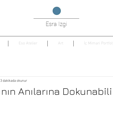
Esra Izgi
Eso Atelier
Art
İç Mimari Portfol
3 dakikada okunur
ının Anılarına Dokunabili