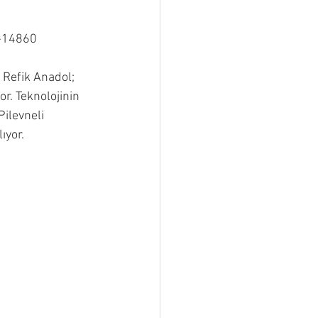
i-14860
z Refik Anadol; 
or. Teknolojinin 
ilevneli 
ıyor. 