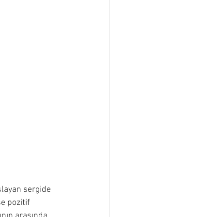
şlayan sergide 
e pozitif 
ının arasında 