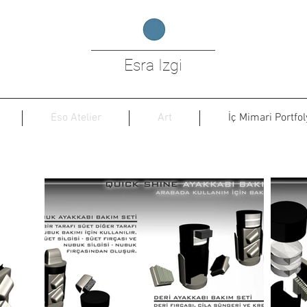
Esra Izgi
Eso Atelier
Art
İç Mimari Portfol
Ayakkabi Kiti Ogrenci Projesi (I.T.U.)