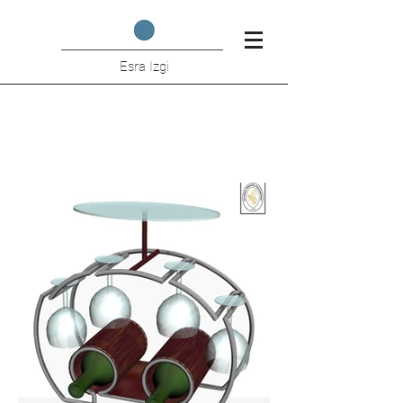
Esra Izgi
Saraplik Ogrenci Projesi (I.T.U.)