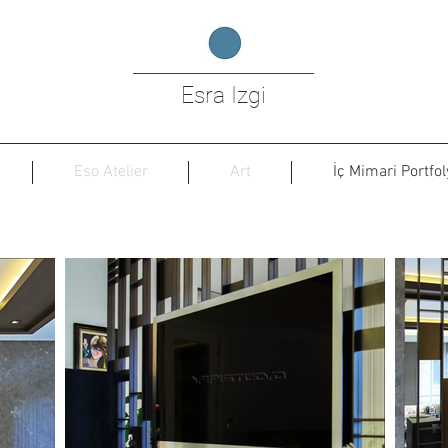
Esra Izgi
Eso Atelier
Art
İç Mimari Portfol
Suadiye Evi (Yapı Stüdyo Mimarlık)