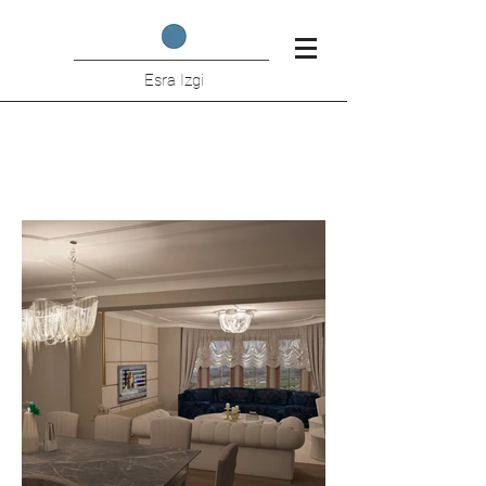
Esra Izgi
Sardunya Evleri (Ella Mimarlık)