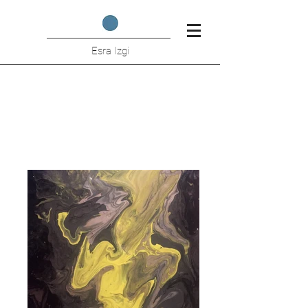
Esra Izgi
Melting Woman - Hidden
Figures